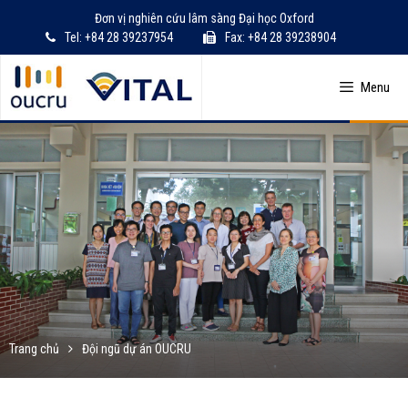
Skip
Đơn vị nghiên cứu lâm sàng Đại học Oxford
to
Tel: +84 28 39237954
Fax: +84 28 39238904
content
Menu
Trang chủ
Đội ngũ dự án OUCRU