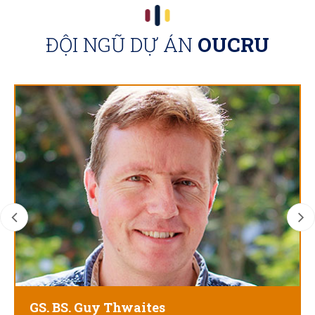
ĐỘI NGŨ DỰ ÁN
OUCRU
GS. BS. Guy Thwaites