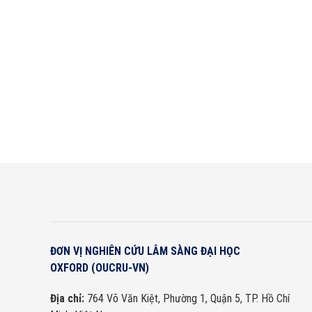
dưỡng để tìm hiểu cách các hệ thống hỗ trợ này sẽ được ứ
tế.
ĐƠN VỊ NGHIÊN CỨU LÂM SÀNG ĐẠI HỌC
OXFORD (OUCRU-VN)
Địa chỉ:
764 Võ Văn Kiệt, Phường 1, Quận 5, TP. Hồ Chí