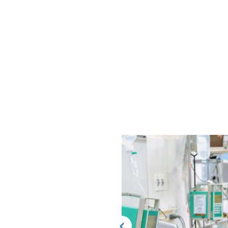
TIẾN ĐỘ CÔNG VIỆC
ng các dữ liệu đã được thu
c mô hình dự đoán bệnh nhân
phép các bác sĩ lâm sàng dự
họ nhập viện, để các bác sĩ
 bằng các phương pháp điều
iệc với các bác sĩ và điều