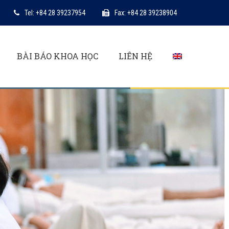
Tel: +84 28 39237954
Fax: +84 28 39238904
BÀI BÁO KHOA HỌC
LIÊN HỆ