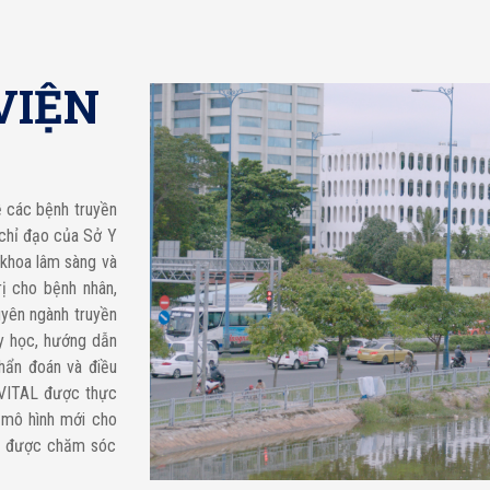
VIỆN
ề các bệnh truyền
chỉ đạo của Sở Y
khoa lâm sàng và
ị cho bệnh nhân,
uyên ngành truyền
 y học, hướng dẫn
hẩn đoán và điều
 VITAL được thực
 mô hình mới cho
ng được chăm sóc