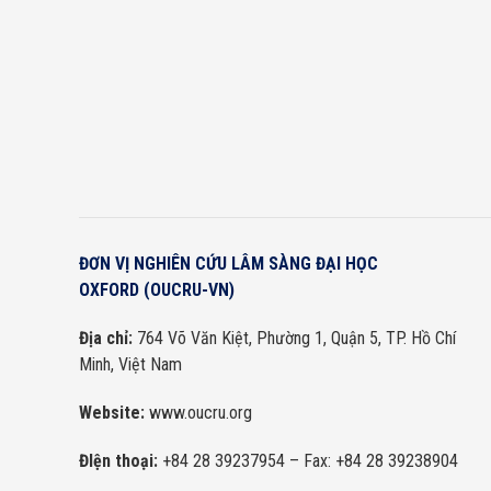
 hồi sức tích cực.
ĐƠN VỊ NGHIÊN CỨU LÂM SÀNG ĐẠI HỌC
OXFORD (OUCRU-VN)
Địa chỉ:
764 Võ Văn Kiệt, Phường 1, Quận 5, TP. Hồ Chí
Minh, Việt Nam
Website:
www.oucru.org
ĐIện thoại:
+84 28 39237954
– Fax: +84 28 39238904