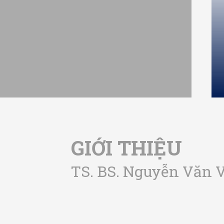
GIỚI THIỆU
TS. BS. Nguyễn Văn 
ận bằng Cử nhân chuyên
ích cực. Cô hoàn thành
 người lớn, chịu trách