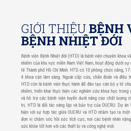
GIỚI THIỆU
BỆNH 
BỆNH NHIỆT ĐỚI
Bệnh viện Bệnh Nhiệt đới (HTD) là bệnh viện chuyên khoa v
nhiễm của khu vực miền Nam Việt Nam, hoạt động dưới sự 
tế Thành phố Hồ Chí Minh. HTD có 10 phòng chức năng, 17 
4 khoa cận lâm sàng. Ngoài cấp cứu, chẩn đoán và điều tr
HTD còn là bệnh viện thực hành để đào tạo cán bộ y tế ch
nhiễm, triển khai thực hiện các nghiên cứu khoa học trong
và hỗ trợ các bệnh viện tuyến dưới nâng cao chất lượng c
trị. HTD là đối tác sáng lập và bảo trợ của OUCRU. Dự án
hiện với sự hợp tác giữa OUCRU và HTD nhằm tạo ra một
đơn vị chăm sóc hồi sức tích cực, nơi các bệnh nhân nặ
sức khỏe tốt hơn với các thiết bị và công nghệ mới.