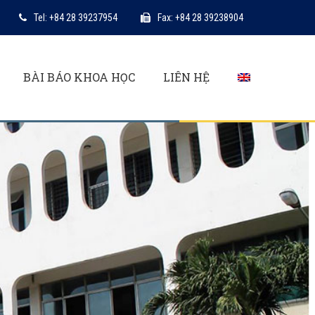
Tel: +84 28 39237954
Fax: +84 28 39238904
BÀI BÁO KHOA HỌC
LIÊN HỆ