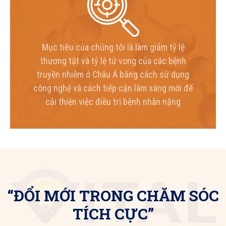
Mục tiêu của chúng tôi là làm giảm tỷ lệ
thương tật và tỷ lệ tử vong của các bệnh
truyền nhiễm ở Châu Á bằng cách sử dụng
công nghệ và cách tiếp cận lâm sàng mới để
cải thiện việc điều trị bệnh nhân nặng
“ĐỔI MỚI TRONG CHĂM SÓC
TÍCH CỰC”