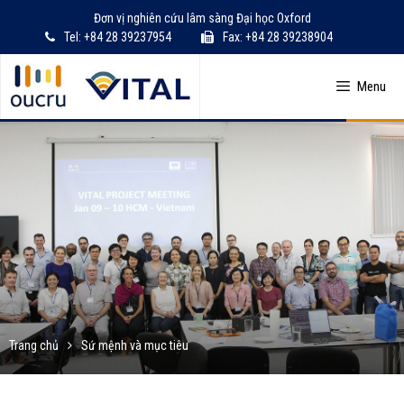
Skip
Đơn vị nghiên cứu lâm sàng Đại học Oxford
to
Tel: +84 28 39237954
Fax: +84 28 39238904
content
Menu
Trang chủ
Sứ mệnh và mục tiêu