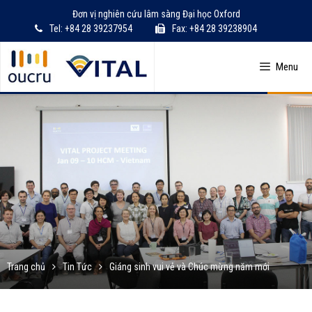
Skip
Đơn vị nghiên cứu lâm sàng Đại học Oxford
to
Tel: +84 28 39237954
Fax: +84 28 39238904
content
Menu
Trang chủ
Tin Tức
Giáng sinh vui vẻ và Chúc mừng năm mới